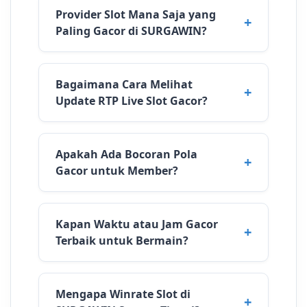
Provider Slot Mana Saja yang
Paling Gacor di SURGAWIN?
Bagaimana Cara Melihat
Update RTP Live Slot Gacor?
Apakah Ada Bocoran Pola
Gacor untuk Member?
Kapan Waktu atau Jam Gacor
Terbaik untuk Bermain?
Mengapa Winrate Slot di