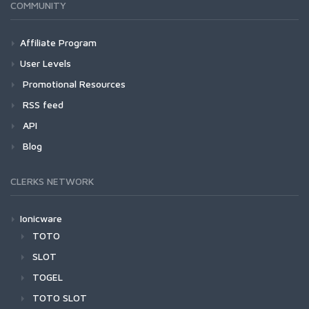
COMMUNITY
Affiliate Program
User Levels
Promotional Resources
RSS feed
API
Blog
CLERKS NETWORK
Ionicware
TOTO
SLOT
TOGEL
TOTO SLOT