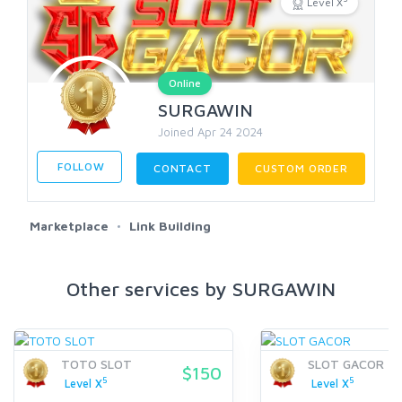
Level X
Online
SURGAWIN
Joined Apr 24 2024
FOLLOW
CONTACT
CUSTOM ORDER
Marketplace
Link Building
Other services by SURGAWIN
TOTO SLOT
SLOT GACOR
$150
5
5
Level X
Level X