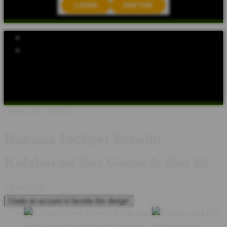
LOGIN
DAFTAR
Explore Categories
Popular Products
Shop All Designs
TOGEL ONLINE
BETWIN
SITUS TOGEL
BANDAR TOGEL
BANDAR TOGEL ONLINE
SITUS TOTO
TOTO TOGEL
Design ID: 74235272
Rahasia Jackpot Betwin:
Kolaborasi Slot Gacor & Slot 88
I
IDR10,000
Create an account to favorite this design!