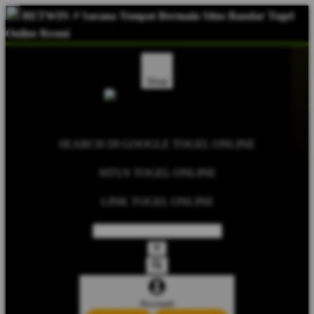
BETWIN
⚡ Sarana Tempat Bermain Situs Bandar Togel
Online Resmi
Shop
SEARCH DI GOOGLE TOGEL ONLINE
SITUS TOGEL ONLINE
LINK TOGEL ONLINE
Account