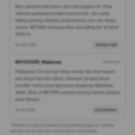
Baru pertama kali nemu situs slot segacor ini. Pola
spinnya gampang banget buat pemula, dan yang
paling penting withdraw jackpot besar pun cair tanpa
drama. BETWIN memang situs slot paling fair di tahun
2026 ini.
02 Mei 2026
Member Aktif
MAYASARI, Makassar
★★★★★
Pelayanan CS nya luar biasa ramah dan fast respon
pas tanya bocoran admin. Kemarin sempat tanya
provider mana yang lagi panas langsung dijelaskan
detail. Main di BETWIN rasanya tenang karena jackpot
pasti dibayar.
25 Apr 2026
Gold Member
*Testimoni di atas merupakan pengalaman pengguna. Pastikan
bermain secara bijak dan sesuai aturan yang berlaku.