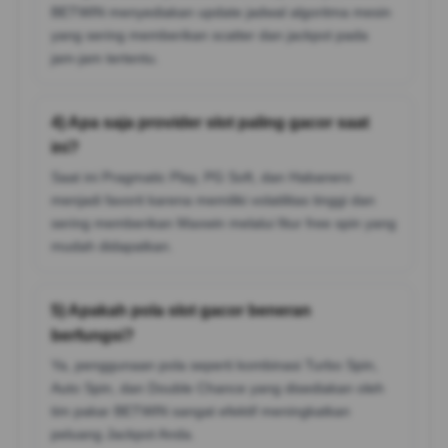
BETWIN menyediakan update jadwal algoritma mesin
yang sering memberikan scatter dan jackpot pada
jam-jam tertentu.
4) Apa saja provider slot paling gacor saat
ini?
Saat ini Pragmatic Play, PG Soft, dan Habanero
menjadi favorit karena memiliki volatilitas tinggi dan
sering memberikan Maxwin melalui fitur free spin yang
mudah didapatkan.
5) Apakah pola slot gacor beneran
berfungsi?
Ya, penggunaan pola seperti kombinasi Turbo Spin,
Auto Spin, dan Double Chance yang disediakan oleh
tim pakar BETWIN sangat efektif meningkatkan
peluang Jackpot Anda.