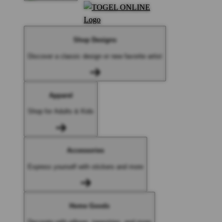
Shop Designs
Discover a classic design or new favorite artist
Apparel
Shop for Adults & Kids
Accessories
Express yourself with stickers and more
Home Goods