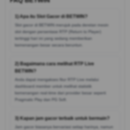
FAQ BETWIN
1) Apa itu Slot Gacor di BETWIN?
Slot gacor di BETWIN merujuk pada deretan mesin
slot dengan persentase RTP (Return to Player)
tertinggi hari ini yang sedang memberikan
kemenangan besar secara beruntun.
2) Bagaimana cara melihat RTP Live
BETWIN?
Anda dapat mengakses fitur RTP Live melalui
dashboard member untuk melihat statistik
kemenangan real-time dari provider besar seperti
Pragmatic Play dan PG Soft.
3) Kapan jam gacor terbaik untuk bermain?
Jam gacor biasanya bervariasi setiap harinya, namun